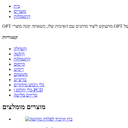
בית
מוצרים
הִתעַמְלוּת
קטגוריות
הַשׁחָלָה
הַקָשָׁה
הִתעַמְלוּת
כִּרסוּם
רימינג
מְשַׁעֲמֵם
בורצ'ינג
כלי גיבוש מיוחדים
כלי יהלום ו-PCD
טריזים מליטה
מוצרים מומלצים