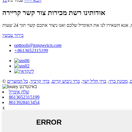
הבא >
>>
עמוד 1/2
2
1
אודותינו רשת מכירות צור קשר קריירה
בירור עכשיו
opttools@tongweicn.com
+8613652315199
ם
,
מכונת ברזי
,
ברזי חליל ישר
,
ברזי גיבוש קרים
,
ברזי קרביד
,
כל המוצרים
שלח אימייל
8613652315199
8613928413454
x