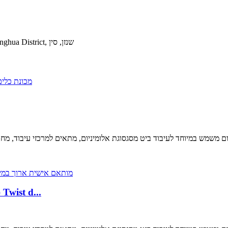
Rm609, בניין A, Dulex Hi-tech Park, Guangyi Road, Longhua District, שנזן, סין
מותאם אישית ארוך במיוחד קרביד נוזל קירור פנימי Twist d...