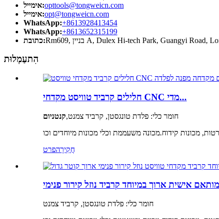
opttools@tongweicn.com
אימייל:
opt@tongweicn.com
אימייל:
WhatsApp:
+8613928413454
WhatsApp:
+8613652315199
כתובת:
הִתעַמְלוּת
חלילים קרביד טוויסט מקדחי CNC מדי...
חומר כלי: פלדת טונגסטן, קרביד צמנט,
קנטניום
חֲקִירָה
פרט
חומר כלי: פלדת טונגסטן, קרביד צמנט