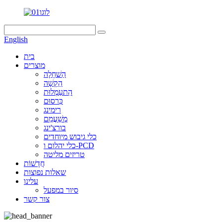
English
בית
מוצרים
הַשׁחָלָה
הַקָשָׁה
הִתעַמְלוּת
כִּרסוּם
רימינג
מְשַׁעֲמֵם
בורצ'ינג
כלי גיבוש מיוחדים
כלי יהלום ו-PCD
טריזים מליטה
חֲדָשׁוֹת
שאלות נפוצות
עלינו
סיור במפעל
צור קשר