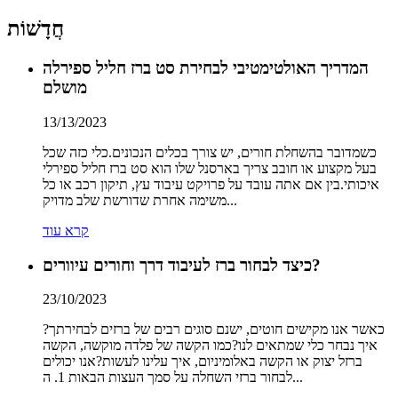
חֲדָשׁוֹת
המדריך האולטימטיבי לבחירת סט ברז חליל ספירלה
מושלם
13/13/2023
כשמדובר בהשחלת חורים, יש צורך בכלים הנכונים.כלי כזה שכל
בעל מקצוע או חובב צריך בארסנל שלו הוא סט ברז חליל ספירלי
איכותי.בין אם אתה עובד על פרויקט עיבוד עץ, תיקון רכב או כל
משימה אחרת שדורשת שלב מדויק...
קרא עוד
כיצד לבחור ברז לעיבוד דרך וחורים עיוורים?
23/10/2023
כאשר אנו מקישים חוטים, ישנם סוגים רבים של ברזים לבחירתך?
איך נבחר כלי שמתאים לנו?כמו הקשה של פלדה מוקשה, הקשה
ברזל יצוק או הקשה באלומיניום, איך עלינו לעשות?אנו יכולים
לבחור ברזי השחלה על סמך העצות הבאות 1. ה...