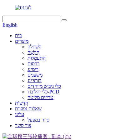
English
בית
מוצרים
הַשׁחָלָה
הַקָשָׁה
הִתעַמְלוּת
כִּרסוּם
רימינג
מְשַׁעֲמֵם
בורצ'ינג
כלי גיבוש מיוחדים
כלי יהלום ו-PCD
טריזים מליטה
חֲדָשׁוֹת
שאלות נפוצות
עלינו
סיור במפעל
צור קשר