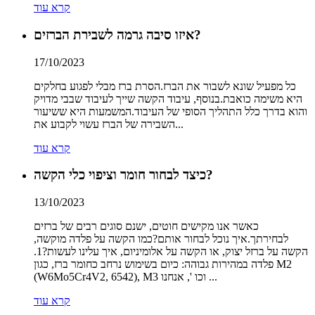
קרא עוד
איזו סיבה גרמה לשבירת הברזים?
17/10/2023
כל מפעיל שונא לשבור את הברז.הסרת ברז מבלי לפגוע בחלקים
היא משימה כואבת.בנוסף, עיבוד הקשה שייך לעיבוד שבבי מדויק
והוא בדרך כלל התהליך הסופי של העיבוד.המשמעות היא ששיעור
השבירה של הברז עשוי לקבוע את...
קרא עוד
כיצד לבחור חומר וציפוי כלי הקשה?
13/10/2023
כאשר אנו מקישים חוטים, ישנם סוגים רבים של ברזים
לבחירתך.איך נוכל לבחור אותם?כמו הקשה על פלדה מוקשה,
הקשה על ברזל יצוק, או הקשה על אלומיניום, איך עלינו לעשות?1.
פלדה במהירות גבוהה: כיום בשימוש נרחב כחומר ברז, כגון M2
(W6Mo5Cr4V2, 6542), M3 וכו ', אנחנו ...
קרא עוד