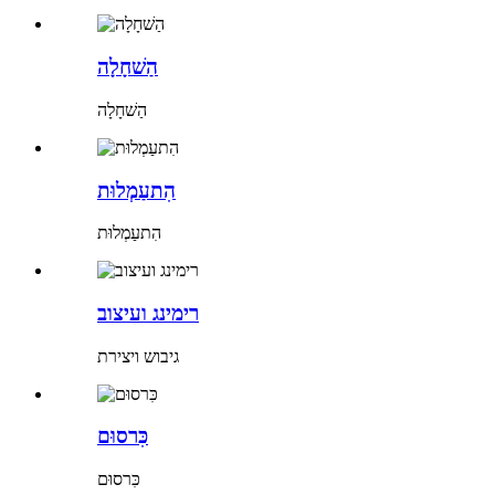
הַשׁחָלָה
הַשׁחָלָה
הִתעַמְלוּת
הִתעַמְלוּת
רימינג ועיצוב
גיבוש ויצירת
כִּרסוּם
כִּרסוּם